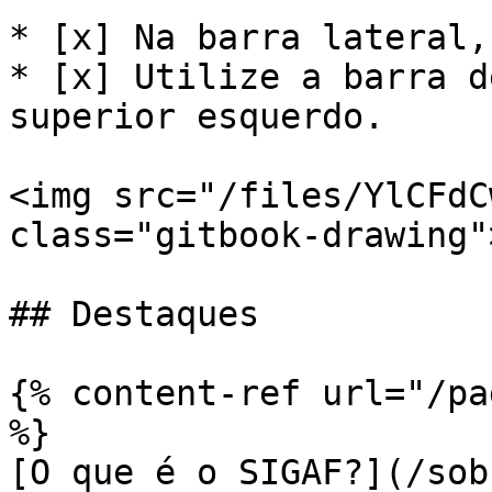
* [x] Na barra lateral,
* [x] Utilize a barra d
superior esquerdo.

<img src="/files/YlCFdC
class="gitbook-drawing">
## Destaques

{% content-ref url="/pa
%}

[O que é o SIGAF?](/sob