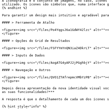
A Iconografia é o conjunto de imagens, no caso, ícones 
utilizado. Os ícones são símbolos que, numa interface g
{% endhint %}

Para garantir um design mais intuitivo e agradável para
#### > Ferramenta de Atalho

<figure><img src="/files/Po4YqgsJ6a1GdWY42lzc" alt=""><
</figure>

#### > Opções do Grid de Resultados

<figure><img src="/files/FSFYYmYnQN3iaZ4DkrLT" alt=""><
#### > Inputs de Dados

<figure><img src="/files/AogATG4yAPJ2jPGghbjY" alt=""><
#### > Navegação e Outros

<figure><img src="/files/QVO1ZTAfrepmcVMbYzPB" alt=""><
</figure>

Depois dessa apresentação da nova identidade visual voc
as suas funcionalidades?***

A resposta é que o detalhamento de cada um dos ícones s
{% hint style="info" %}
