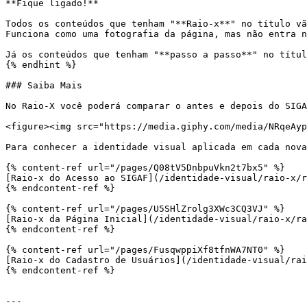
**Fique ligado!**

Todos os conteúdos que tenham "**Raio-x**" no título vã
Funciona como uma fotografia da página, mas não entra n
Já os conteúdos que tenham "**passo a passo**" no títul
{% endhint %}

### Saiba Mais

No Raio-X você poderá comparar o antes e depois do SIGA
<figure><img src="https://media.giphy.com/media/NRqeAyp
Para conhecer a identidade visual aplicada em cada nova
{% content-ref url="/pages/Q08tV5DnbpuVkn2t7bx5" %}

[Raio-x do Acesso ao SIGAF](/identidade-visual/raio-x/r
{% endcontent-ref %}

{% content-ref url="/pages/U5SHlZrolg3XWc3CQ3VJ" %}

[Raio-x da Página Inicial](/identidade-visual/raio-x/ra
{% endcontent-ref %}

{% content-ref url="/pages/FusqwppiXf8tfnWA7NT0" %}

[Raio-x do Cadastro de Usuários](/identidade-visual/rai
{% endcontent-ref %}

---
