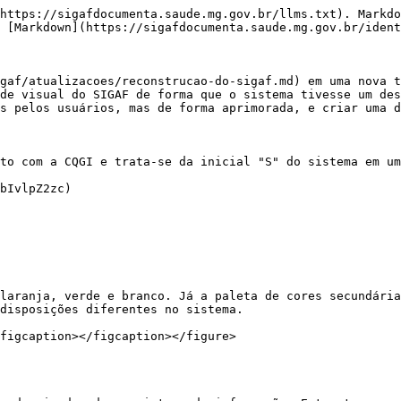
https://sigafdocumenta.saude.mg.gov.br/llms.txt). Markdo
 [Markdown](https://sigafdocumenta.saude.mg.gov.br/ident
gaf/atualizacoes/reconstrucao-do-sigaf.md) em uma nova t
de visual do SIGAF de forma que o sistema tivesse um des
s pelos usuários, mas de forma aprimorada, e criar uma d
to com a CQGI e trata-se da inicial "S" do sistema em um
bIvlpZ2zc)

laranja, verde e branco. Já a paleta de cores secundária
disposições diferentes no sistema.

figcaption></figcaption></figure>
