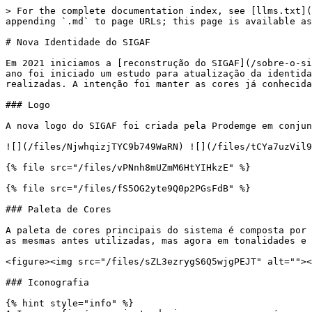
> For the complete documentation index, see [llms.txt](
appending `.md` to page URLs; this page is available as
# Nova Identidade do SIGAF

Em 2021 iniciamos a [reconstrução do SIGAF](/sobre-o-si
ano foi iniciado um estudo para atualização da identida
realizadas. A intenção foi manter as cores já conhecida
### Logo

A nova logo do SIGAF foi criada pela Prodemge em conjun
![](/files/NjwhqizjTYC9b749WaRN) ![](/files/tCYa7uzVil9
{% file src="/files/vPNnh8mUZmM6HtYIHkzE" %}

{% file src="/files/fS5OG2yte9Q0p2PGsFdB" %}

### Paleta de Cores

A paleta de cores principais do sistema é composta por 
as mesmas antes utilizadas, mas agora em tonalidades e 
<figure><img src="/files/sZL3ezrygS6Q5wjgPEJT" alt=""><
### Iconografia

{% hint style="info" %}
