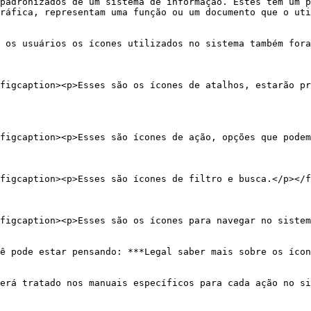
padronizados de um sistema de informação. Estes tem um p
ráfica, representam uma função ou um documento que o uti
 os usuários os ícones utilizados no sistema também fora
figcaption><p>Esses são os ícones de atalhos, estarão pr
figcaption><p>Esses são ícones de ação, opções que podem
figcaption><p>Esses são ícones de filtro e busca.</p></f
figcaption><p>Esses são os ícones para navegar no sistem
ê pode estar pensando: ***Legal saber mais sobre os ícon
erá tratado nos manuais específicos para cada ação no si