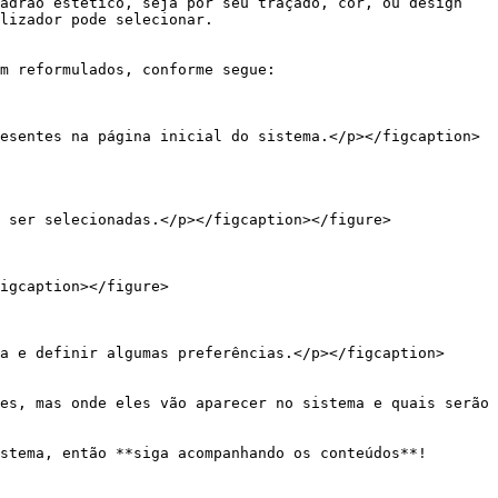
adrão estético, seja por seu traçado, cor, ou design 
lizador pode selecionar.

m reformulados, conforme segue:

esentes na página inicial do sistema.</p></figcaption>
 ser selecionadas.</p></figcaption></figure>

igcaption></figure>

a e definir algumas preferências.</p></figcaption>
es, mas onde eles vão aparecer no sistema e quais serão 
stema, então **siga acompanhando os conteúdos**!
