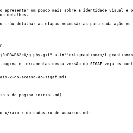
o apresentar um pouco mais sobre a identidade visual e p
os detalhes.

o irão detalhar as etapas necessárias para cada ação no 
F.

j3mPRWR62c6/giphy.gif" alt=""><figcaption></figcaption><
 página e ferramentas dessa versão do SIGAF veja os cont
aio-x-do-acesso-ao-sigaf.md)

io-x-da-pagina-inicial.md)

o-x/raio-x-do-cadastro-de-usuarios.md)
