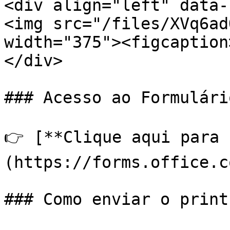
<div align="left" data-
<img src="/files/XVq6ad
width="375"><figcaption
</div>

### Acesso ao Formulário
👉 [**Clique aqui para 
(https://forms.office.c
### Como enviar o print