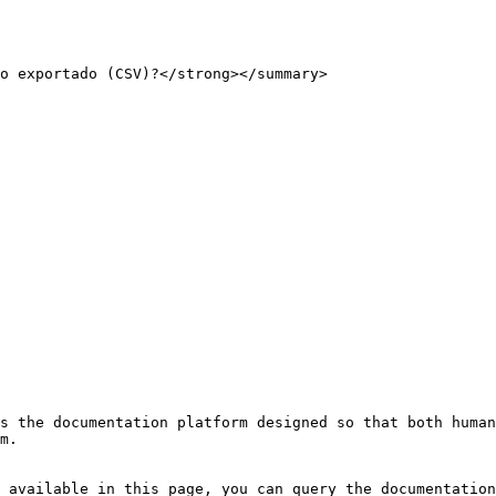
o exportado (CSV)?</strong></summary>

s the documentation platform designed so that both human
m.

 available in this page, you can query the documentation