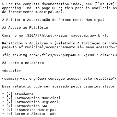
> For the complete documentation index, see [llms.txt](
appending `.md` to page URLs; this page is available as
de-fornecimento-municipal.md).

# Relatório Autorização de Fornecimento Municipal

## Acesso ao Relatório

Caminho no [SIGAF](https://sigaf.saude.mg.gov.br/):

Relatórios > Aquisição > [Relatório Autorização de Forn
page=tb_af_municipal/acompanhamento_af&_menu_acessado=7
<figure><img src="/files/WYxKpOqSWDFXRC2jxuDI" alt=""><
## Sobre o Relatório

<details>

<summary><strong>Quem consegue acessar este relatório?<
Esse relatório pode ser acessado pelos usuários ativos 
* [x] Atendente

* [x] Farmacêutico Municipal

* [x] Farmacêutico Regional

* [x] Farmacêutico SAF

* [x] Financeiro Municipal

* [x] Gerente Almoxarifado
