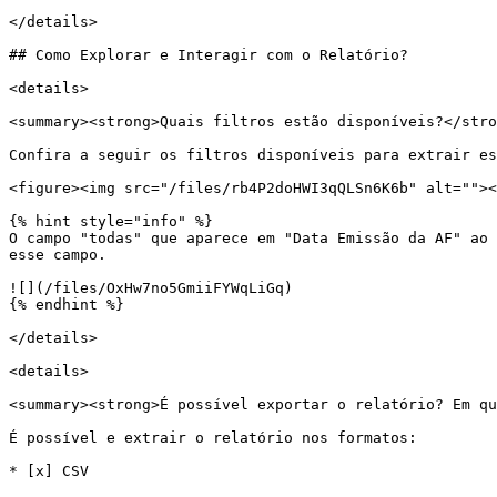
</details>

## Como Explorar e Interagir com o Relatório?

<details>

<summary><strong>Quais filtros estão disponíveis?</stro
Confira a seguir os filtros disponíveis para extrair es
<figure><img src="/files/rb4P2doHWI3qQLSn6K6b" alt=""><
{% hint style="info" %}

O campo "todas" que aparece em "Data Emissão da AF" ao 
esse campo.

![](/files/OxHw7no5GmiiFYWqLiGq)

{% endhint %}

</details>

<details>

<summary><strong>É possível exportar o relatório? Em qu
É possível e extrair o relatório nos formatos:

* [x] CSV
