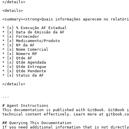
</details>

<details>

<summary><strong>Quais informações aparecem no relatóri
* [x] % Execução AF Estadual

* [x] Data de Emissão da AF

* [x] Fornecedor

* [x] Medicamento/Produto

* [x] Nº da AF

* [x] Nome Comercial

* [x] Número RP

* [x] Qtde AF

* [x] Qtde Agendada

* [x] Qtde Entregue

* [x] Qtde Pendente

* [x] Status da AF

</details>

---

# Agent Instructions

This documentation is published with GitBook. GitBook i
technical content effectively. Learn more at gitbook.co
## Querying This Documentation

If you need additional information that is not directly