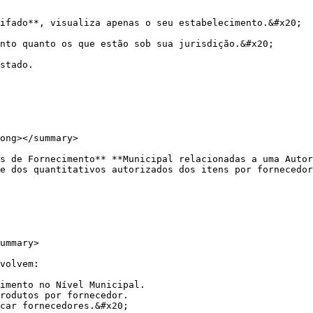
ifado**, visualiza apenas o seu estabelecimento.&#x20;

nto quanto os que estão sob sua jurisdição.&#x20;

stado.

ong></summary>

s de Fornecimento** **Municipal relacionadas a uma Autor
e dos quantitativos autorizados dos itens por fornecedor
ummary>

volvem:

imento no Nível Municipal.

rodutos por fornecedor.

car fornecedores.&#x20;
