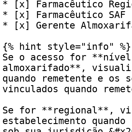
* [x] Farmacêutico Regio
* [x] Farmacêutico SAF

* [x] Gerente Almoxarifa
{% hint style="info" %}

Se o acesso for **nível
almoxarifado**, visuali
quando remetente e os s
vinculados quando remet
Se for **regional**, vi
estabelecimento quando 
sob sua jurisdição.&#x20