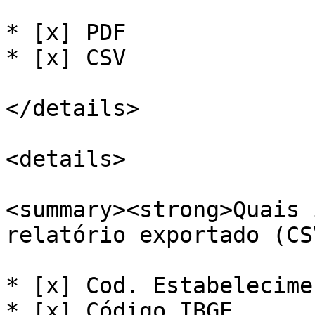
* [x] PDF

* [x] CSV

</details>

<details>

<summary><strong>Quais 
relatório exportado (CS
* [x] Cod. Estabelecime
* [x] Código IBGE
